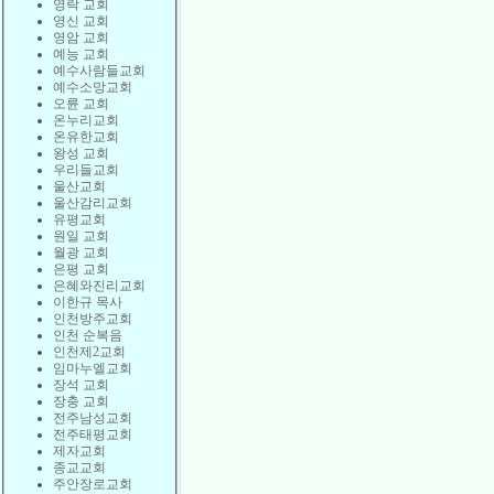
영락 교회
영신 교회
영암 교회
예능 교회
예수사람들교회
예수소망교회
오륜 교회
온누리교회
온유한교회
왕성 교회
우리들교회
울산교회
울산감리교회
유평교회
원일 교회
월광 교회
은평 교회
은혜와진리교회
이한규 목사
인천방주교회
인천 순복음
인천제2교회
임마누엘교회
장석 교회
장충 교회
전주남성교회
전주태평교회
제자교회
종교교회
주안장로교회