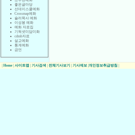
조수현예화
좋은글마당
선데이스쿨예화
Crossmap예화
슐러목사 예화
이성봉 예화
예화 자료집
기독넷미담미화
cdmb자료
설교예화
통계예화
금언
|
Home
|
사이트맵
|
기사검색
|
전체기사보기
|
기사제보
|
개인정보취급방침
|