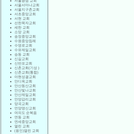
서울광염 교회
서울서마나교회
서울지구촌교회
서초중앙교회
서현 교회
선한목자교회
세한 교회
소망 교회
송정중앙교회
수원중앙침례
수영로교회
수유제일교회
승동 교회
신길교회
신반포교회
신촌교회(기성 )
신촌교회(통합)
아현성결교회
안디옥교회
안산동산교회
안산빛나교회
안산제일교회
안양감리교회
양곡교회
언양영신교회
여의도 순복음
연동 교회
연세중앙교회
열린 교회
(용인)열린 교회