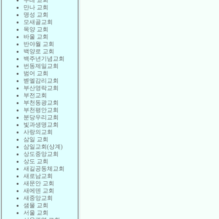
두레 교회
만나 교회
명성 교회
모새골교회
목양 교회
바울 교회
반야월 교회
백양로 교회
백주년기념교회
번동제일교회
범어 교회
벧엘감리교회
부산영락교회
부전교회
부천동광교회
부천평안교회
분당우리교회
빛과생명교회
사랑의교회
삼일 교회
삼일교회(상계)
상도중앙교회
상도 교회
새길공동체교회
새로남교회
새문안 교회
새에덴 교회
새중앙교회
샘물 교회
서울 교회