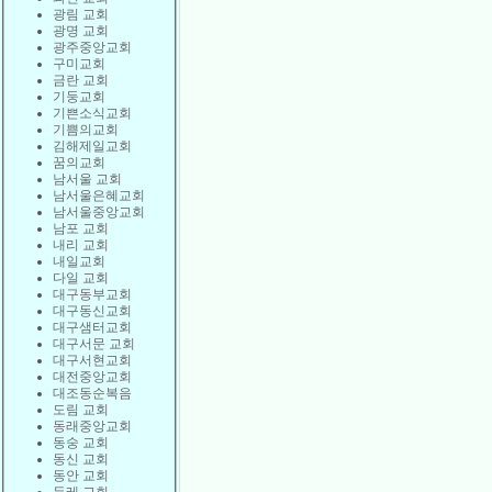
광림 교회
광명 교회
광주중앙교회
구미교회
금란 교회
기둥교회
기쁜소식교회
기쁨의교회
김해제일교회
꿈의교회
남서울 교회
남서울은혜교회
남서울중앙교회
남포 교회
내리 교회
내일교회
다일 교회
대구동부교회
대구동신교회
대구샘터교회
대구서문 교회
대구서현교회
대전중앙교회
대조동순복음
도림 교회
동래중앙교회
동숭 교회
동신 교회
동안 교회