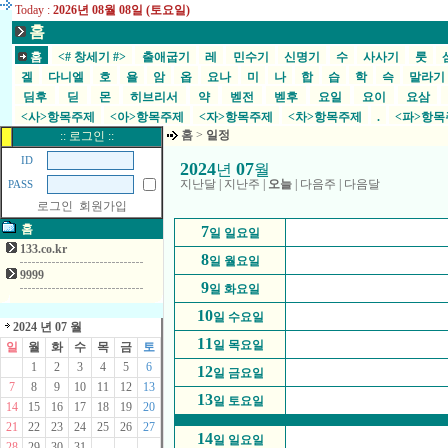
Today :
2026년 08월 08일 (토요일)
홈
홈
<# 창세기 #>
출애굽기
레
민수기
신명기
수
사사기
룻
겔
다니엘
호
욜
암
옵
요나
미
나
합
습
학
슥
말라
딤후
딛
몬
히브리서
약
벧전
벧후
요일
요이
요삼
<사>항목주제
<아>항목주제
<자>항목주제
<차>항목주제
.
<파>항
홈
>
일정
:: 로그인 ::
ID
2024
07
년
월
지난달
|
지난주
|
오늘
|
다음주
|
다음달
PASS
로그인
회원가입
홈
7
일 일요일
133.co.kr
8
일 월요일
9999
9
일 화요일
10
일 수요일
2024 년 07 월
11
일 목요일
일
월
화
수
목
금
토
1
2
3
4
5
6
12
일 금요일
7
8
9
10
11
12
13
13
일 토요일
14
15
16
17
18
19
20
21
22
23
24
25
26
27
14
일 일요일
28
29
30
31