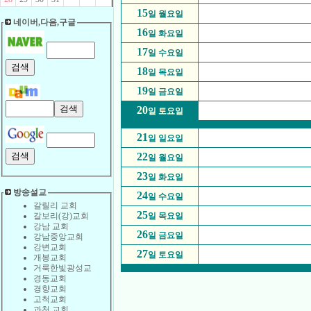
15
일 월요일
네이버,다음,구글
16
일 화요일
17
일 수요일
18
일 목요일
19
일 금요일
20
일 토요일
21
일 일요일
22
일 월요일
23
일 화요일
방송설교
24
일 수요일
갈릴리 교회
25
갈보리(강)교회
일 목요일
강남 교회
26
일 금요일
강남중앙교회
강변교회
27
일 토요일
개봉교회
거룩한빛광성교
경동교회
경향교회
고척교회
과천 교회