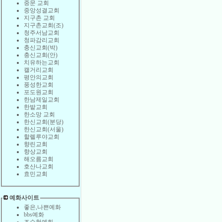
중문 교회
중앙성결교회
지구촌 교회
지구촌교회(조)
청주서남교회
청파감리교회
충신교회(박)
충신교회(안)
치유하는교회
캘거리교회
평안의교회
풍성한교회
포도원교회
한남제일교회
한밭교회
한소망 교회
한신교회(분당)
한신교회(서울)
할렐루야교회
향린교회
향상교회
해오름교회
호산나교회
효민교회
예화사이트
좋은,나쁜예화
bbs예화