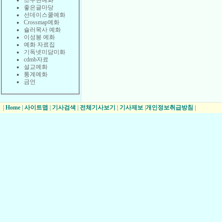
조수현예화
좋은글마당
선데이스쿨예화
Crossmap예화
슐러목사 예화
이성봉 예화
예화 자료집
기독넷미담미화
cdmb자료
설교예화
통계예화
금언
|
Home
|
사이트맵
|
기사검색
|
전체기사보기
|
기사제보
|
개인정보취급방침
|