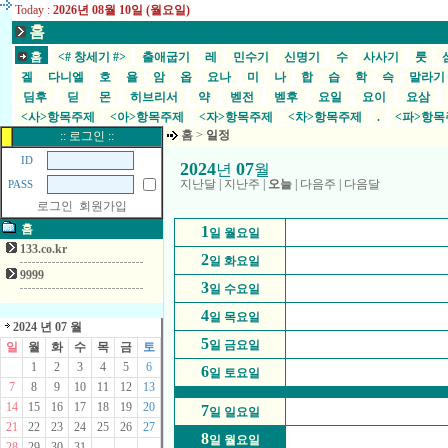
Today :
2026년 08월 10일 (월요일)
홈
홈
<# 창세기 #>
출애굽기
레
민수기
신명기
수
사사기
룻
겔
다니엘
호
욜
암
옵
요나
미
나
합
습
학
슥
말라
딤후
딛
몬
히브리서
약
벧전
벧후
요일
요이
요삼
<사>항목주제
<아>항목주제
<자>항목주제
<차>항목주제
.
<파>항
홈
>
일정
:: 로그인 ::
ID
2024
07
년
월
지난달
|
지난주
|
오늘
|
다음주
|
다음달
PASS
로그인
회원가입
홈
1
일 월요일
133.co.kr
2
일 화요일
9999
3
일 수요일
4
일 목요일
2024 년 07 월
5
일 금요일
일
월
화
수
목
금
토
1
2
3
4
5
6
6
일 토요일
7
8
9
10
11
12
13
14
15
16
17
18
19
20
7
일 일요일
21
22
23
24
25
26
27
8
일 월요일
28
29
30
31