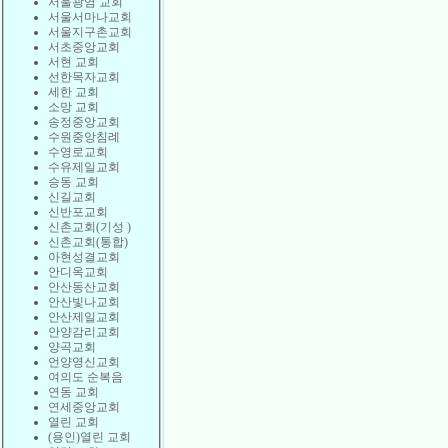
서울광염 교회
서울서마나교회
서울지구촌교회
서초중앙교회
서현 교회
선한목자교회
세한 교회
소망 교회
송정중앙교회
수원중앙침례
수영로교회
수유제일교회
승동 교회
신길교회
신반포교회
신촌교회(기성 )
신촌교회(통합)
아현성결교회
안디옥교회
안산동산교회
안산빛나교회
안산제일교회
안양감리교회
양곡교회
언양영신교회
여의도 순복음
연동 교회
연세중앙교회
열린 교회
(용인)열린 교회