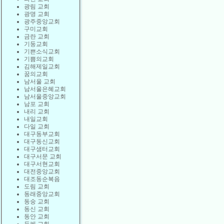
광림 교회
광명 교회
광주중앙교회
구미교회
금란 교회
기둥교회
기쁜소식교회
기쁨의교회
김해제일교회
꿈의교회
남서울 교회
남서울은혜교회
남서울중앙교회
남포 교회
내리 교회
내일교회
다일 교회
대구동부교회
대구동신교회
대구샘터교회
대구서문 교회
대구서현교회
대전중앙교회
대조동순복음
도림 교회
동래중앙교회
동숭 교회
동신 교회
동안 교회