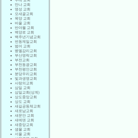
두레 교회
만나 교회
명성 교회
모새골교회
목양 교회
바울 교회
반야월 교회
백양로 교회
백주년기념교회
번동제일교회
범어 교회
벧엘감리교회
부산영락교회
부전교회
부천동광교회
부천평안교회
분당우리교회
빛과생명교회
사랑의교회
삼일 교회
삼일교회(상계)
상도중앙교회
상도 교회
새길공동체교회
새로남교회
새문안 교회
새에덴 교회
새중앙교회
샘물 교회
서울 교회