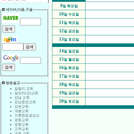
9
일 화요일
네이버,다음,구글
10
일 수요일
11
일 목요일
12
일 금요일
13
일 토요일
14
일 일요일
15
일 월요일
16
일 화요일
17
일 수요일
방송설교
18
일 목요일
갈릴리 교회
19
갈보리(강)교회
일 금요일
강남 교회
20
일 토요일
강남중앙교회
강변교회
개봉교회
거룩한빛광성교
경동교회
경향교회
고척교회
과천 교회