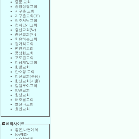
중문 교회
중앙성결교회
지구촌 교회
지구촌교회(조)
청주서남교회
청파감리교회
충신교회(박)
충신교회(안)
치유하는교회
캘거리교회
평안의교회
풍성한교회
포도원교회
한남제일교회
한밭교회
한소망 교회
한신교회(분당)
한신교회(서울)
할렐루야교회
향린교회
향상교회
해오름교회
호산나교회
효민교회
예화사이트
좋은,나쁜예화
bbs예화