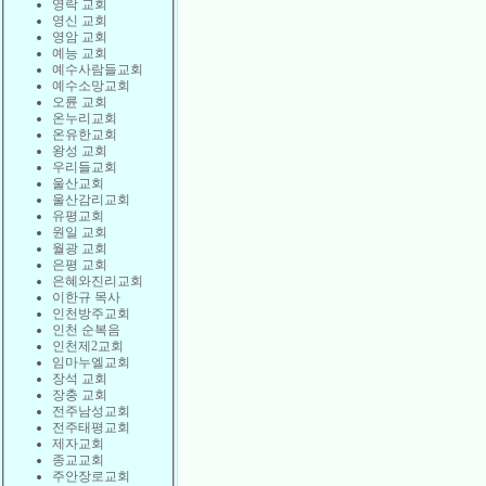
영락 교회
영신 교회
영암 교회
예능 교회
예수사람들교회
예수소망교회
오륜 교회
온누리교회
온유한교회
왕성 교회
우리들교회
울산교회
울산감리교회
유평교회
원일 교회
월광 교회
은평 교회
은혜와진리교회
이한규 목사
인천방주교회
인천 순복음
인천제2교회
임마누엘교회
장석 교회
장충 교회
전주남성교회
전주태평교회
제자교회
종교교회
주안장로교회