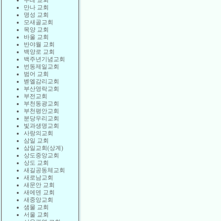
두레 교회
만나 교회
명성 교회
모새골교회
목양 교회
바울 교회
반야월 교회
백양로 교회
백주년기념교회
번동제일교회
범어 교회
벧엘감리교회
부산영락교회
부전교회
부천동광교회
부천평안교회
분당우리교회
빛과생명교회
사랑의교회
삼일 교회
삼일교회(상계)
상도중앙교회
상도 교회
새길공동체교회
새로남교회
새문안 교회
새에덴 교회
새중앙교회
샘물 교회
서울 교회