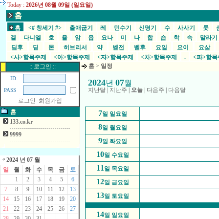
Today :
2026년 08월 09일 (일요일)
홈
홈
<# 창세기 #>
출애굽기
레
민수기
신명기
수
사사기
룻
겔
다니엘
호
욜
암
옵
요나
미
나
합
습
학
슥
말라
딤후
딛
몬
히브리서
약
벧전
벧후
요일
요이
요삼
<사>항목주제
<아>항목주제
<자>항목주제
<차>항목주제
.
<파>항
홈
>
일정
:: 로그인 ::
ID
2024
07
년
월
지난달
|
지난주
|
오늘
|
다음주
|
다음달
PASS
로그인
회원가입
홈
7
일 일요일
133.co.kr
8
일 월요일
9999
9
일 화요일
10
일 수요일
2024 년 07 월
11
일 목요일
일
월
화
수
목
금
토
1
2
3
4
5
6
12
일 금요일
7
8
9
10
11
12
13
13
일 토요일
14
15
16
17
18
19
20
21
22
23
24
25
26
27
14
일 일요일
28
29
30
31