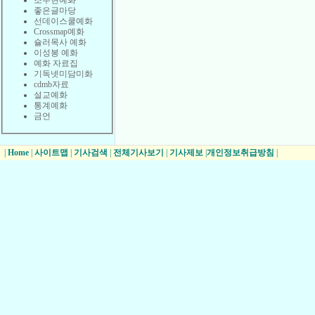
조수현예화
좋은글마당
선데이스쿨예화
Crossmap예화
슐러목사 예화
이성봉 예화
예화 자료집
기독넷미담미화
cdmb자료
설교예화
통계예화
금언
|
Home
|
사이트맵
|
기사검색
|
전체기사보기
|
기사제보
|
개인정보취급방침
|