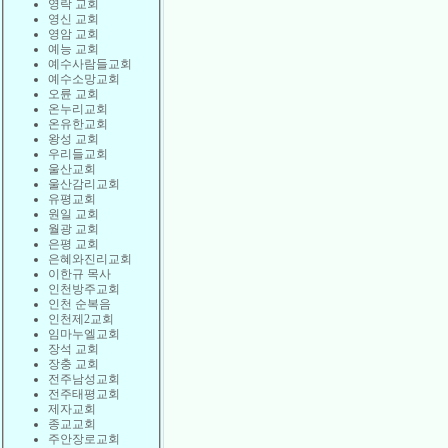
영락 교회
영신 교회
영암 교회
예능 교회
예수사람들교회
예수소망교회
오륜 교회
온누리교회
온유한교회
왕성 교회
우리들교회
울산교회
울산감리교회
유평교회
원일 교회
월광 교회
은평 교회
은혜와진리교회
이한규 목사
인천방주교회
인천 순복음
인천제2교회
임마누엘교회
장석 교회
장충 교회
전주남성교회
전주태평교회
제자교회
종교교회
주안장로교회