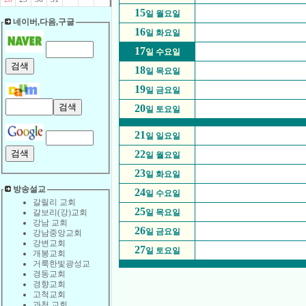
15
일 월요일
네이버,다음,구글
16
일 화요일
17
일 수요일
18
일 목요일
19
일 금요일
20
일 토요일
21
일 일요일
22
일 월요일
23
일 화요일
방송설교
24
일 수요일
갈릴리 교회
25
갈보리(강)교회
일 목요일
강남 교회
26
일 금요일
강남중앙교회
강변교회
27
일 토요일
개봉교회
거룩한빛광성교
경동교회
경향교회
고척교회
과천 교회