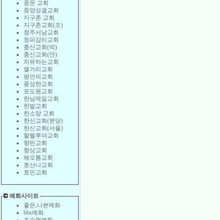
중문 교회
중앙성결교회
지구촌 교회
지구촌교회(조)
청주서남교회
청파감리교회
충신교회(박)
충신교회(안)
치유하는교회
캘거리교회
평안의교회
풍성한교회
포도원교회
한남제일교회
한밭교회
한소망 교회
한신교회(분당)
한신교회(서울)
할렐루야교회
향린교회
향상교회
해오름교회
호산나교회
효민교회
예화사이트
좋은,나쁜예화
bbs예화