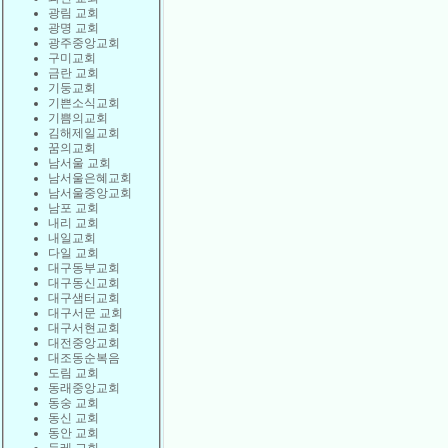
광림 교회
광명 교회
광주중앙교회
구미교회
금란 교회
기둥교회
기쁜소식교회
기쁨의교회
김해제일교회
꿈의교회
남서울 교회
남서울은혜교회
남서울중앙교회
남포 교회
내리 교회
내일교회
다일 교회
대구동부교회
대구동신교회
대구샘터교회
대구서문 교회
대구서현교회
대전중앙교회
대조동순복음
도림 교회
동래중앙교회
동숭 교회
동신 교회
동안 교회