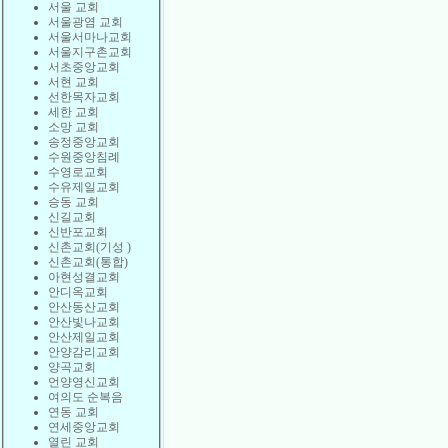
서울 교회
서울광염 교회
서울서마나교회
서울지구촌교회
서초중앙교회
서현 교회
선한목자교회
세한 교회
소망 교회
송정중앙교회
수원중앙침례
수영로교회
수유제일교회
승동 교회
신길교회
신반포교회
신촌교회(기성 )
신촌교회(통합)
아현성결교회
안디옥교회
안산동산교회
안산빛나교회
안산제일교회
안양감리교회
양곡교회
언양영신교회
여의도 순복음
연동 교회
연세중앙교회
열린 교회