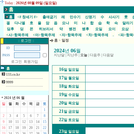
Today :
2026년 08월 09일 (일요일)
홈
홈
<# 창세기 #>
출애굽기
레
민수기
신명기
수
사사기
룻
겔
다니엘
호
욜
암
옵
요나
미
나
합
습
학
슥
말라
딤후
딛
몬
히브리서
약
벧전
벧후
요일
요이
요삼
<사>항목주제
<아>항목주제
<자>항목주제
<차>항목주제
.
<파>항
홈
>
일정
:: 로그인 ::
ID
2024
06
년
월
지난달
|
지난주
|
오늘
|
다음주
|
다음달
PASS
로그인
회원가입
홈
16
일 일요일
133.co.kr
17
일 월요일
9999
18
일 화요일
19
일 수요일
2024 년 06 월
20
일 목요일
일
월
화
수
목
금
토
1
21
일 금요일
2
3
4
5
6
7
8
22
일 토요일
9
10
11
12
13
14
15
16
17
18
19
20
21
22
23
일 일요일
23
24
25
26
27
28
29