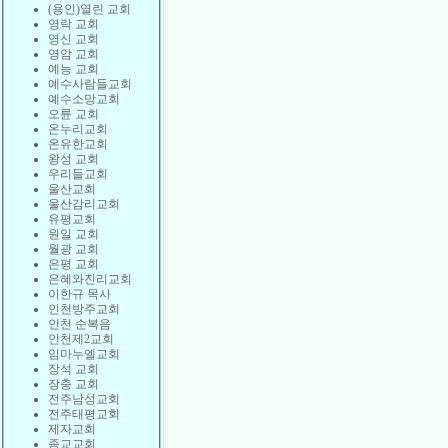
(용인)열린 교회
영락 교회
영신 교회
영암 교회
예능 교회
예수사람들교회
예수소망교회
오륜 교회
온누리교회
온유한교회
왕성 교회
우리들교회
울산교회
울산감리교회
유평교회
원일 교회
월광 교회
은평 교회
은혜와진리교회
이한규 목사
인천방주교회
인천 순복음
인천제2교회
임마누엘교회
장석 교회
장충 교회
전주남성교회
전주태평교회
제자교회
종교교회