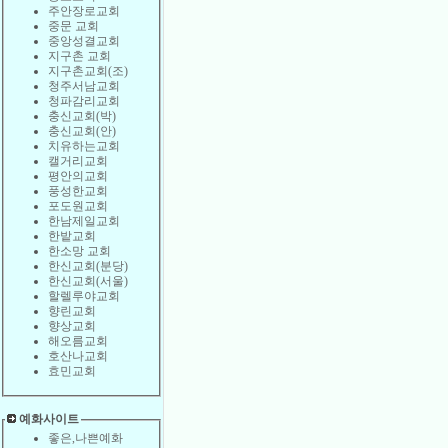
주안장로교회
중문 교회
중앙성결교회
지구촌 교회
지구촌교회(조)
청주서남교회
청파감리교회
충신교회(박)
충신교회(안)
치유하는교회
캘거리교회
평안의교회
풍성한교회
포도원교회
한남제일교회
한밭교회
한소망 교회
한신교회(분당)
한신교회(서울)
할렐루야교회
향린교회
향상교회
해오름교회
호산나교회
효민교회
예화사이트
좋은,나쁜예화