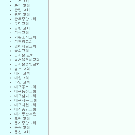
고척교회
과천 교회
광림 교회
광명 교회
광주중앙교회
구미교회
금란 교회
기둥교회
기쁜소식교회
기쁨의교회
김해제일교회
꿈의교회
남서울 교회
남서울은혜교회
남서울중앙교회
남포 교회
내리 교회
내일교회
다일 교회
대구동부교회
대구동신교회
대구샘터교회
대구서문 교회
대구서현교회
대전중앙교회
대조동순복음
도림 교회
동래중앙교회
동숭 교회
동신 교회