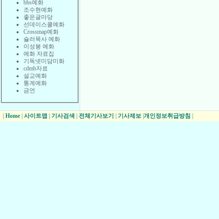
bbs예화
조수현예화
좋은글마당
선데이스쿨예화
Crossmap예화
슐러목사 예화
이성봉 예화
예화 자료집
기독넷미담미화
cdmb자료
설교예화
통계예화
금언
|
Home
|
사이트맵
|
기사검색
|
전체기사보기
|
기사제보
|
개인정보취급방침
|