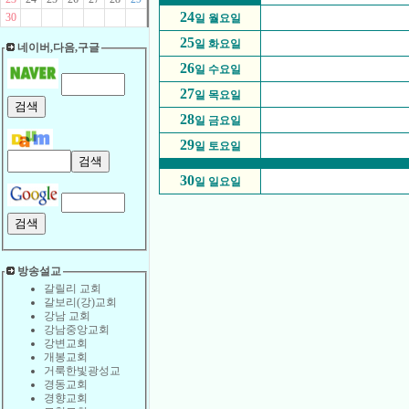
24
30
일 월요일
25
일 화요일
네이버,다음,구글
26
일 수요일
27
일 목요일
28
일 금요일
29
일 토요일
30
일 일요일
방송설교
갈릴리 교회
갈보리(강)교회
강남 교회
강남중앙교회
강변교회
개봉교회
거룩한빛광성교
경동교회
경향교회