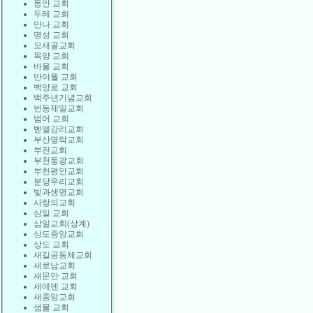
동안 교회
두레 교회
만나 교회
명성 교회
모새골교회
목양 교회
바울 교회
반야월 교회
백양로 교회
백주년기념교회
번동제일교회
범어 교회
벧엘감리교회
부산영락교회
부전교회
부천동광교회
부천평안교회
분당우리교회
빛과생명교회
사랑의교회
삼일 교회
삼일교회(상계)
상도중앙교회
상도 교회
새길공동체교회
새로남교회
새문안 교회
새에덴 교회
새중앙교회
샘물 교회