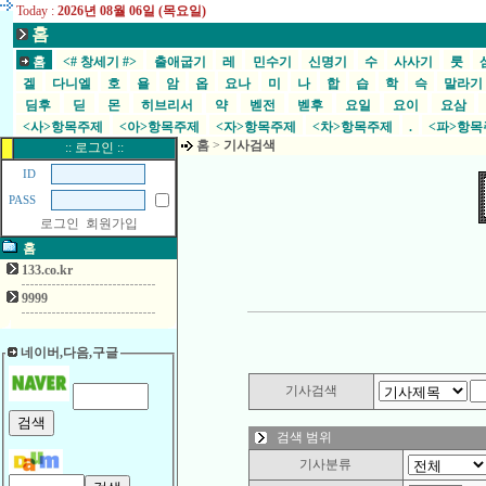
Today :
2026년 08월 06일 (목요일)
홈
홈
<# 창세기 #>
출애굽기
레
민수기
신명기
수
사사기
룻
겔
다니엘
호
욜
암
옵
요나
미
나
합
습
학
슥
말라
딤후
딛
몬
히브리서
약
벧전
벧후
요일
요이
요삼
<사>항목주제
<아>항목주제
<자>항목주제
<차>항목주제
.
<파>항
홈
>
기사검색
:: 로그인 ::
ID
PASS
로그인
회원가입
홈
133.co.kr
9999
네이버,다음,구글
기사검색
검색 범위
기사분류