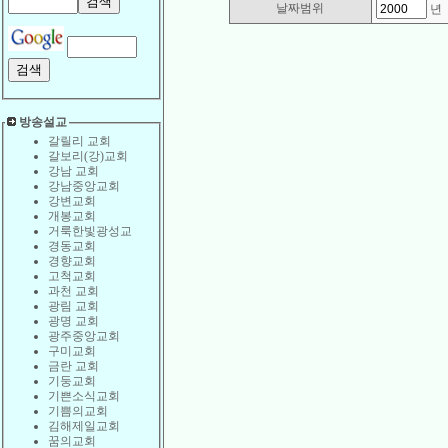
날짜범위
방송설교
갈릴리 교회
갈보리(강)교회
강남 교회
강남중앙교회
강변교회
개봉교회
거룩한빛광성교
경동교회
경향교회
고척교회
과천 교회
광림 교회
광명 교회
광주중앙교회
구미교회
금란 교회
기둥교회
기쁜소식교회
기쁨의교회
김해제일교회
꿈의교회