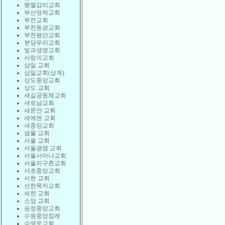
벧엘감리교회
부산영락교회
부전교회
부천동광교회
부천평안교회
분당우리교회
빛과생명교회
사랑의교회
삼일 교회
삼일교회(상계)
상도중앙교회
상도 교회
새길공동체교회
새로남교회
새문안 교회
새에덴 교회
새중앙교회
샘물 교회
서울 교회
서울광염 교회
서울서마나교회
서울지구촌교회
서초중앙교회
서현 교회
선한목자교회
세한 교회
소망 교회
송정중앙교회
수원중앙침례
수영로교회