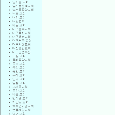
남서울 교회
남서울은혜교회
남서울중앙교회
남포 교회
내리 교회
내일교회
다일 교회
대구동부교회
대구동신교회
대구샘터교회
대구서문 교회
대구서현교회
대전중앙교회
대조동순복음
도림 교회
동래중앙교회
동숭 교회
동신 교회
동안 교회
두레 교회
만나 교회
명성 교회
모새골교회
목양 교회
바울 교회
반야월 교회
백양로 교회
백주년기념교회
번동제일교회
범어 교회