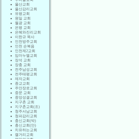
울산교회
울산감리교회
유평교회
원일 교회
월광 교회
은평 교회
은혜와진리교회
이한규 목사
인천방주교회
인천 순복음
인천제2교회
임마누엘교회
장석 교회
장충 교회
전주남성교회
전주태평교회
제자교회
종교교회
주안장로교회
중문 교회
중앙성결교회
지구촌 교회
지구촌교회(조)
청주서남교회
청파감리교회
충신교회(박)
충신교회(안)
치유하는교회
캘거리교회