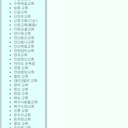
수유제일교회
승동 교회
신길교회
신반포교회
신촌교회(기성 )
신촌교회(통합)
아현성결교회
안디옥교회
안산동산교회
안산빛나교회
안산제일교회
안양감리교회
양곡교회
언양영신교회
여의도 순복음
연동 교회
연세중앙교회
열린 교회
(용인)열린 교회
영락 교회
영신 교회
영암 교회
예능 교회
예수사람들교회
예수소망교회
오륜 교회
온누리교회
온유한교회
왕성 교회
우리들교회