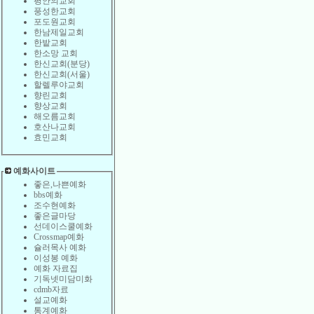
평안의교회
풍성한교회
포도원교회
한남제일교회
한밭교회
한소망 교회
한신교회(분당)
한신교회(서울)
할렐루야교회
향린교회
향상교회
해오름교회
호산나교회
효민교회
예화사이트
좋은,나쁜예화
bbs예화
조수현예화
좋은글마당
선데이스쿨예화
Crossmap예화
슐러목사 예화
이성봉 예화
예화 자료집
기독넷미담미화
cdmb자료
설교예화
통계예화