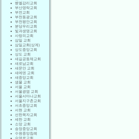
벧엘감리교회
부산영락교회
부전교회
부천동광교회
부천평안교회
분당우리교회
빛과생명교회
사랑의교회
삼일 교회
삼일교회(상계)
상도중앙교회
상도 교회
새길공동체교회
새로남교회
새문안 교회
새에덴 교회
새중앙교회
샘물 교회
서울 교회
서울광염 교회
서울서마나교회
서울지구촌교회
서초중앙교회
서현 교회
선한목자교회
세한 교회
소망 교회
송정중앙교회
수원중앙침례
수영로교회