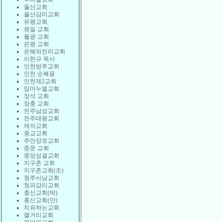
울산교회
울산감리교회
유평교회
원일 교회
월광 교회
은평 교회
은혜와진리교회
이한규 목사
인천방주교회
인천 순복음
인천제2교회
임마누엘교회
장석 교회
장충 교회
전주남성교회
전주태평교회
제자교회
종교교회
주안장로교회
중문 교회
중앙성결교회
지구촌 교회
지구촌교회(조)
청주서남교회
청파감리교회
충신교회(박)
충신교회(안)
치유하는교회
캘거리교회