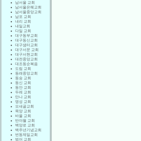
남서울 교회
남서울은혜교회
남서울중앙교회
남포 교회
내리 교회
내일교회
다일 교회
대구동부교회
대구동신교회
대구샘터교회
대구서문 교회
대구서현교회
대전중앙교회
대조동순복음
도림 교회
동래중앙교회
동숭 교회
동신 교회
동안 교회
두레 교회
만나 교회
명성 교회
모새골교회
목양 교회
바울 교회
반야월 교회
백양로 교회
백주년기념교회
번동제일교회
범어 교회