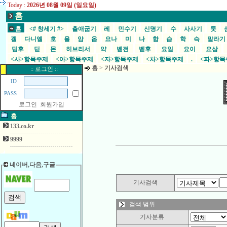
Today :
2026년 08월 09일 (일요일)
홈
홈
<# 창세기 #>
출애굽기
레
민수기
신명기
수
사사기
룻
겔
다니엘
호
욜
암
옵
요나
미
나
합
습
학
슥
말라
딤후
딛
몬
히브리서
약
벧전
벧후
요일
요이
요삼
<사>항목주제
<아>항목주제
<자>항목주제
<차>항목주제
.
<파>항
홈
>
기사검색
:: 로그인 ::
ID
PASS
로그인
회원가입
홈
133.co.kr
9999
네이버,다음,구글
기사검색
검색 범위
기사분류