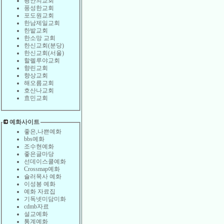
평안의교회
풍성한교회
포도원교회
한남제일교회
한밭교회
한소망 교회
한신교회(분당)
한신교회(서울)
할렐루야교회
향린교회
향상교회
해오름교회
호산나교회
효민교회
예화사이트
좋은,나쁜예화
bbs예화
조수현예화
좋은글마당
선데이스쿨예화
Crossmap예화
슐러목사 예화
이성봉 예화
예화 자료집
기독넷미담미화
cdmb자료
설교예화
통계예화