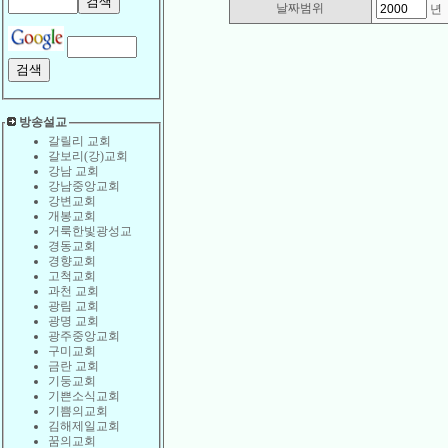
날짜범위
방송설교
갈릴리 교회
갈보리(강)교회
강남 교회
강남중앙교회
강변교회
개봉교회
거룩한빛광성교
경동교회
경향교회
고척교회
과천 교회
광림 교회
광명 교회
광주중앙교회
구미교회
금란 교회
기둥교회
기쁜소식교회
기쁨의교회
김해제일교회
꿈의교회