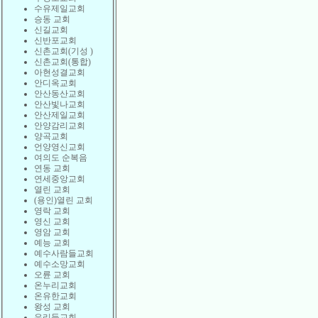
수유제일교회
승동 교회
신길교회
신반포교회
신촌교회(기성 )
신촌교회(통합)
아현성결교회
안디옥교회
안산동산교회
안산빛나교회
안산제일교회
안양감리교회
양곡교회
언양영신교회
여의도 순복음
연동 교회
연세중앙교회
열린 교회
(용인)열린 교회
영락 교회
영신 교회
영암 교회
예능 교회
예수사람들교회
예수소망교회
오륜 교회
온누리교회
온유한교회
왕성 교회
우리들교회