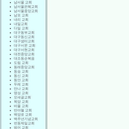
남서울 교회
남서울은혜교회
남서울중앙교회
남포 교회
내리 교회
내일교회
다일 교회
대구동부교회
대구동신교회
대구샘터교회
대구서문 교회
대구서현교회
대전중앙교회
대조동순복음
도림 교회
동래중앙교회
동숭 교회
동신 교회
동안 교회
두레 교회
만나 교회
명성 교회
모새골교회
목양 교회
바울 교회
반야월 교회
백양로 교회
백주년기념교회
번동제일교회
범어 교회