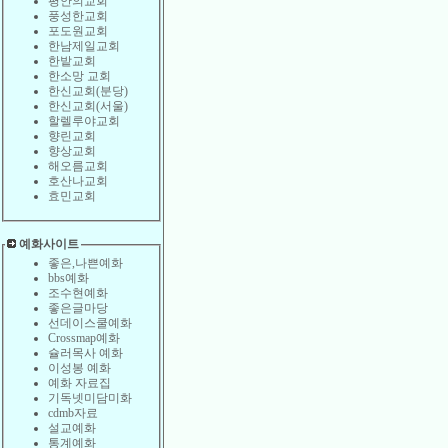
평안의교회
풍성한교회
포도원교회
한남제일교회
한밭교회
한소망 교회
한신교회(분당)
한신교회(서울)
할렐루야교회
향린교회
향상교회
해오름교회
호산나교회
효민교회
예화사이트
좋은,나쁜예화
bbs예화
조수현예화
좋은글마당
선데이스쿨예화
Crossmap예화
슐러목사 예화
이성봉 예화
예화 자료집
기독넷미담미화
cdmb자료
설교예화
통계예화