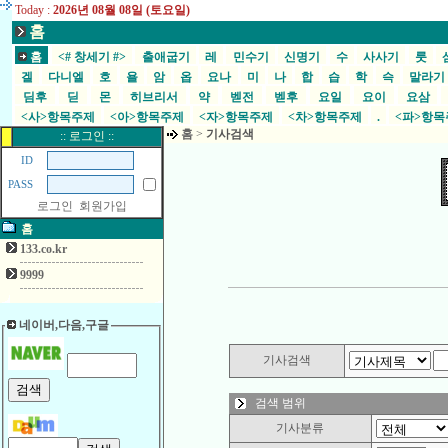
Today :
2026년 08월 08일 (토요일)
홈
홈
<# 창세기 #>
출애굽기
레
민수기
신명기
수
사사기
룻
겔
다니엘
호
욜
암
옵
요나
미
나
합
습
학
슥
말라
딤후
딛
몬
히브리서
약
벧전
벧후
요일
요이
요삼
<사>항목주제
<아>항목주제
<자>항목주제
<차>항목주제
.
<파>항
홈
>
기사검색
:: 로그인 ::
ID
PASS
로그인
회원가입
홈
133.co.kr
9999
네이버,다음,구글
기사검색
검색 범위
기사분류