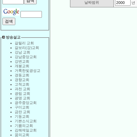
날짜범위
방송설교
갈릴리 교회
갈보리(강)교회
강남 교회
강남중앙교회
강변교회
개봉교회
거룩한빛광성교
경동교회
경향교회
고척교회
과천 교회
광림 교회
광명 교회
광주중앙교회
구미교회
금란 교회
기둥교회
기쁜소식교회
기쁨의교회
김해제일교회
꿈의교회