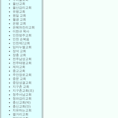
울산교회
울산감리교회
유평교회
원일 교회
월광 교회
은평 교회
은혜와진리교회
이한규 목사
인천방주교회
인천 순복음
인천제2교회
임마누엘교회
장석 교회
장충 교회
전주남성교회
전주태평교회
제자교회
종교교회
주안장로교회
중문 교회
중앙성결교회
지구촌 교회
지구촌교회(조)
청주서남교회
청파감리교회
충신교회(박)
충신교회(안)
치유하는교회
캘거리교회