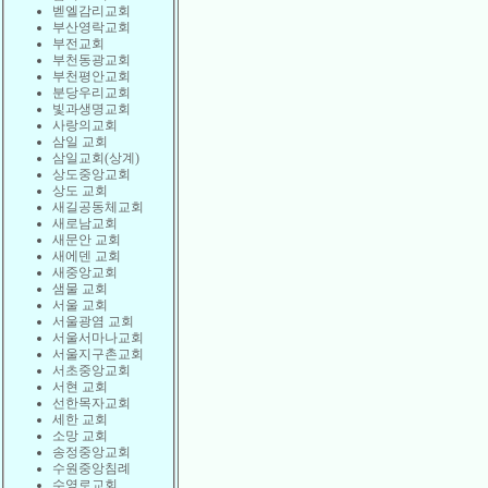
벧엘감리교회
부산영락교회
부전교회
부천동광교회
부천평안교회
분당우리교회
빛과생명교회
사랑의교회
삼일 교회
삼일교회(상계)
상도중앙교회
상도 교회
새길공동체교회
새로남교회
새문안 교회
새에덴 교회
새중앙교회
샘물 교회
서울 교회
서울광염 교회
서울서마나교회
서울지구촌교회
서초중앙교회
서현 교회
선한목자교회
세한 교회
소망 교회
송정중앙교회
수원중앙침례
수영로교회