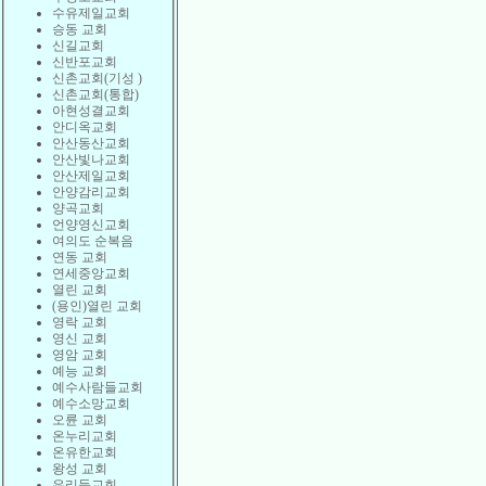
수유제일교회
승동 교회
신길교회
신반포교회
신촌교회(기성 )
신촌교회(통합)
아현성결교회
안디옥교회
안산동산교회
안산빛나교회
안산제일교회
안양감리교회
양곡교회
언양영신교회
여의도 순복음
연동 교회
연세중앙교회
열린 교회
(용인)열린 교회
영락 교회
영신 교회
영암 교회
예능 교회
예수사람들교회
예수소망교회
오륜 교회
온누리교회
온유한교회
왕성 교회
우리들교회