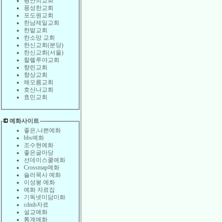
평안의교회
풍성한교회
포도원교회
한남제일교회
한밭교회
한소망 교회
한신교회(분당)
한신교회(서울)
할렐루야교회
향린교회
향상교회
해오름교회
호산나교회
효민교회
예화사이트
좋은,나쁜예화
bbs예화
조수현예화
좋은글마당
선데이스쿨예화
Crossmap예화
슐러목사 예화
이성봉 예화
예화 자료집
기독넷미담미화
cdmb자료
설교예화
통계예화