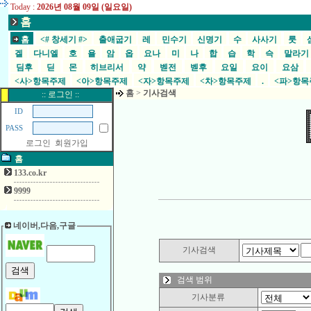
Today :
2026년 08월 09일 (일요일)
홈
홈
<# 창세기 #>
출애굽기
레
민수기
신명기
수
사사기
룻
겔
다니엘
호
욜
암
옵
요나
미
나
합
습
학
슥
말라
딤후
딛
몬
히브리서
약
벧전
벧후
요일
요이
요삼
<사>항목주제
<아>항목주제
<자>항목주제
<차>항목주제
.
<파>항
홈
>
기사검색
:: 로그인 ::
ID
PASS
로그인
회원가입
홈
133.co.kr
9999
네이버,다음,구글
기사검색
검색 범위
기사분류