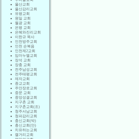
울산교회
울산감리교회
유평교회
원일 교회
월광 교회
은평 교회
은혜와진리교회
이한규 목사
인천방주교회
인천 순복음
인천제2교회
임마누엘교회
장석 교회
장충 교회
전주남성교회
전주태평교회
제자교회
종교교회
주안장로교회
중문 교회
중앙성결교회
지구촌 교회
지구촌교회(조)
청주서남교회
청파감리교회
충신교회(박)
충신교회(안)
치유하는교회
캘거리교회