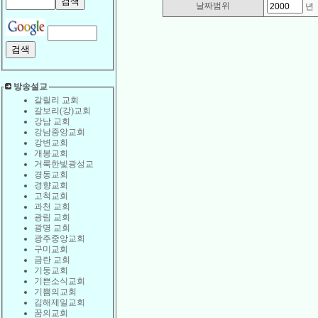
날짜범위
방송설교
갈릴리 교회
갈보리(강)교회
강남 교회
강남중앙교회
강변교회
개봉교회
거룩한빛광성교
경동교회
경향교회
고척교회
과천 교회
광림 교회
광명 교회
광주중앙교회
구미교회
금란 교회
기둥교회
기쁜소식교회
기쁨의교회
김해제일교회
꿈의교회