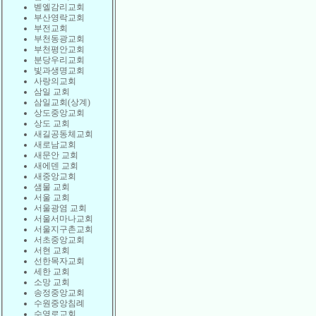
벧엘감리교회
부산영락교회
부전교회
부천동광교회
부천평안교회
분당우리교회
빛과생명교회
사랑의교회
삼일 교회
삼일교회(상계)
상도중앙교회
상도 교회
새길공동체교회
새로남교회
새문안 교회
새에덴 교회
새중앙교회
샘물 교회
서울 교회
서울광염 교회
서울서마나교회
서울지구촌교회
서초중앙교회
서현 교회
선한목자교회
세한 교회
소망 교회
송정중앙교회
수원중앙침례
수영로교회