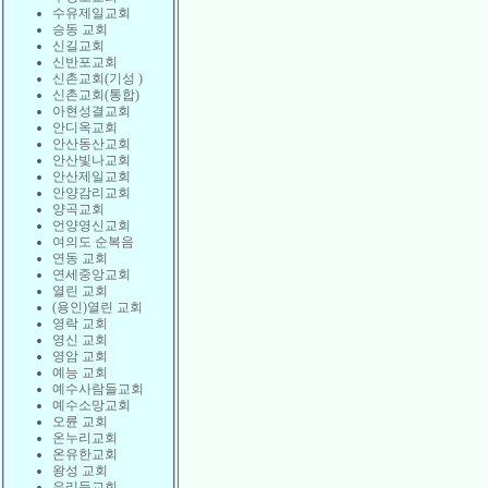
수유제일교회
승동 교회
신길교회
신반포교회
신촌교회(기성 )
신촌교회(통합)
아현성결교회
안디옥교회
안산동산교회
안산빛나교회
안산제일교회
안양감리교회
양곡교회
언양영신교회
여의도 순복음
연동 교회
연세중앙교회
열린 교회
(용인)열린 교회
영락 교회
영신 교회
영암 교회
예능 교회
예수사람들교회
예수소망교회
오륜 교회
온누리교회
온유한교회
왕성 교회
우리들교회