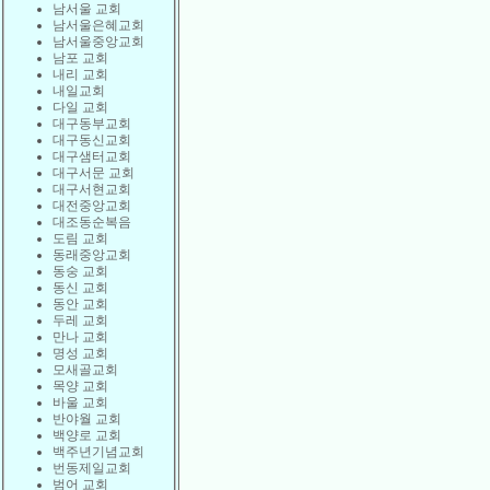
남서울 교회
남서울은혜교회
남서울중앙교회
남포 교회
내리 교회
내일교회
다일 교회
대구동부교회
대구동신교회
대구샘터교회
대구서문 교회
대구서현교회
대전중앙교회
대조동순복음
도림 교회
동래중앙교회
동숭 교회
동신 교회
동안 교회
두레 교회
만나 교회
명성 교회
모새골교회
목양 교회
바울 교회
반야월 교회
백양로 교회
백주년기념교회
번동제일교회
범어 교회